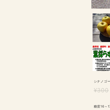
シナノゴー
¥300
糖度16～