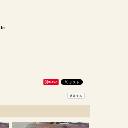
ble
Save
通報する