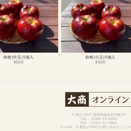
秋映(中玉)5個入
秋映(小玉)5個入
¥500
¥300
〒392-0015 長野県諏訪市中洲201
TEL： 0266-53-0665
FAX： 0266-53-0665
E-mail：お電話かFAXでお問い合わせくだ