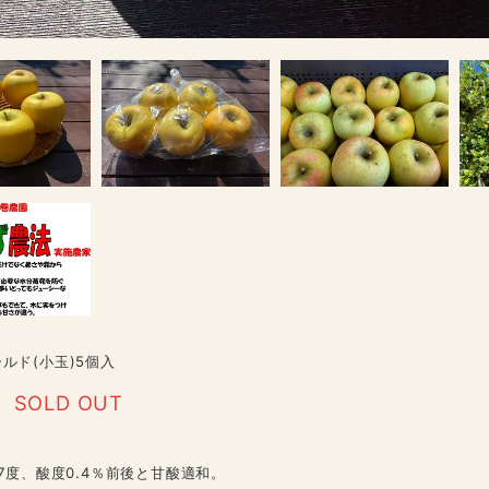
ルド(小玉)5個入
SOLD OUT
17度、酸度0.4％前後と甘酸適和。