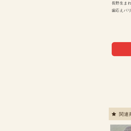
長野生ま
歯応えパ
関連