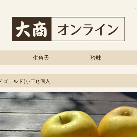
生角天
珍味
ノゴールド(小玉)5個入